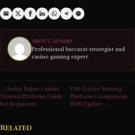
About admin
Professional baccarat strategist and
casino gaming expert.
← Andar Bahar Online
T20 Cricket Betting
Trusted Platform Guide
Platform Comparison
for Beginners
2026 Update →
Related